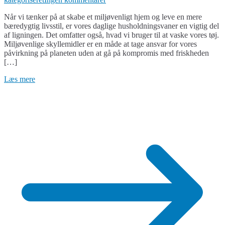
Vask
Når vi tænker på at skabe et miljøvenligt hjem og leve en mere
Med
bæredygtig livsstil, er vores daglige husholdningsvaner en vigtig del
Omtanke:
af ligningen. Det omfatter også, hvad vi bruger til at vaske vores tøj.
Miljøvenligt
Miljøvenlige skyllemidler er en måde at tage ansvar for vores
Skyllemiddel
påvirkning på planeten uden at gå på kompromis med friskheden
og
[…]
Duftglæde
fra
Læs mere
Care
By
Nature