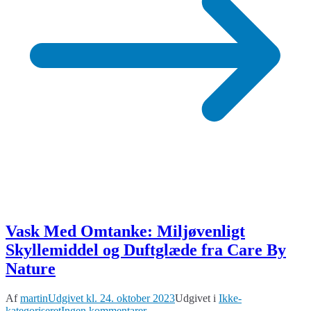
Vask Med Omtanke: Miljøvenligt
Skyllemiddel og Duftglæde fra Care By
Nature
Af
martin
Udgivet kl.
24. oktober 2023
Udgivet i
Ikke-
til
kategoriseret
Ingen kommentarer