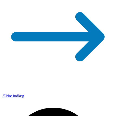
Navigation
Ældre indlæg
til
indlæg