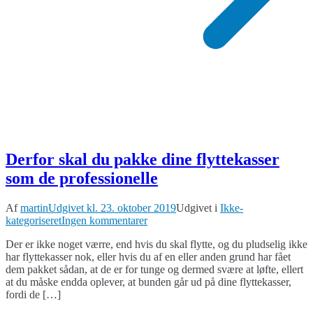
Derfor skal du pakke dine flyttekasser
som de professionelle
Af
martin
Udgivet kl.
23. oktober 2019
Udgivet i
Ikke-
til
kategoriseret
Ingen kommentarer
Derfor
Der er ikke noget værre, end hvis du skal flytte, og du pludselig ikke
skal
har flyttekasser nok, eller hvis du af en eller anden grund har fået
du
dem pakket sådan, at de er for tunge og dermed svære at løfte, ellert
pakke
at du måske endda oplever, at bunden går ud på dine flyttekasser,
dine
fordi de […]
flyttekasser
som