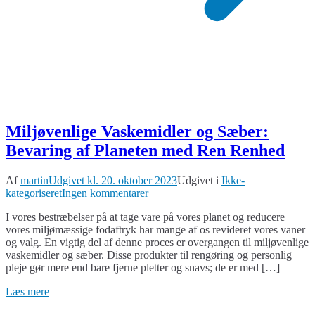
Miljøvenlige Vaskemidler og Sæber:
Bevaring af Planeten med Ren Renhed
Af
martin
Udgivet kl.
20. oktober 2023
Udgivet i
Ikke-
til
kategoriseret
Ingen kommentarer
Miljøvenlige
I vores bestræbelser på at tage vare på vores planet og reducere
Vaskemidler
vores miljømæssige fodaftryk har mange af os revideret vores vaner
og
og valg. En vigtig del af denne proces er overgangen til miljøvenlige
Sæber:
vaskemidler og sæber. Disse produkter til rengøring og personlig
Bevaring
pleje gør mere end bare fjerne pletter og snavs; de er med […]
af
Planeten
Læs mere
med
Ren