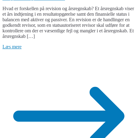
Revision
Hvad er forskellen på revision og årsregnskab? Et årsregnskab viser
vs
et års indtjening i en resultatopgørelse samt den finansielle status i
Årsregnskab
balancen med aktiver og passiver. En revision er de handlinger en
godkendt revisor, som en statsautoriseret revisor skal udføre for at
kontrollere om der er væsentlige fejl og mangler i et årsregnskab. Et
årsregnskab […]
Læs mere