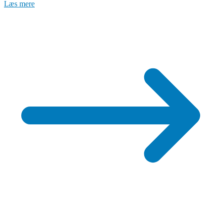
Læs mere
de
professionelle