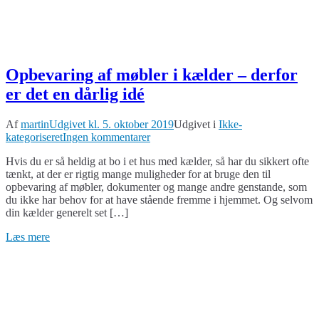
Opbevaring af møbler i kælder – derfor
er det en dårlig idé
Af
martin
Udgivet kl.
5. oktober 2019
Udgivet i
Ikke-
til
kategoriseret
Ingen kommentarer
Opbevaring
Hvis du er så heldig at bo i et hus med kælder, så har du sikkert ofte
af
tænkt, at der er rigtig mange muligheder for at bruge den til
møbler
opbevaring af møbler, dokumenter og mange andre genstande, som
i
du ikke har behov for at have stående fremme i hjemmet. Og selvom
kælder
din kælder generelt set […]
–
derfor
Læs mere
er
det
en
dårlig
idé