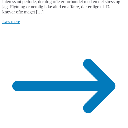
interessant periode, der dog ofte er forbundet med en del stress og
du
jag. Flytning er nemlig ikke altid en affære, der er lige til. Det
skal
kræver ofte meget […]
flytte
med
Læs mere
flyttecontainer