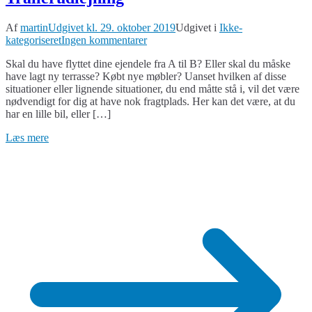
Af
martin
Udgivet kl.
29. oktober 2019
Udgivet i
Ikke-
til
kategoriseret
Ingen kommentarer
Trailerudlejning
Skal du have flyttet dine ejendele fra A til B? Eller skal du måske
have lagt ny terrasse? Købt nye møbler? Uanset hvilken af disse
situationer eller lignende situationer, du end måtte stå i, vil det være
nødvendigt for dig at have nok fragtplads. Her kan det være, at du
har en lille bil, eller […]
Læs mere