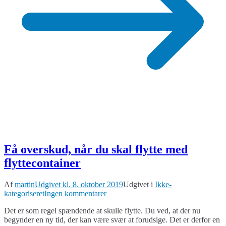
Få overskud, når du skal flytte med
flyttecontainer
Af
martin
Udgivet kl.
8. oktober 2019
Udgivet i
Ikke-
til
kategoriseret
Ingen kommentarer
Få
Det er som regel spændende at skulle flytte. Du ved, at der nu
overskud,
begynder en ny tid, der kan være svær at forudsige. Det er derfor en
når