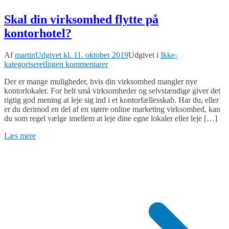
Skal din virksomhed flytte på
kontorhotel?
Af
martin
Udgivet kl.
11. oktober 2019
Udgivet i
Ikke-
til
kategoriseret
Ingen kommentarer
Skal
Der er mange muligheder, hvis din virksomhed mangler nye
din
kontorlokaler. For helt små virksomheder og selvstændige giver det
virksomhed
rigtig god mening at leje sig ind i et kontorfællesskab. Har du, eller
flytte
er du derimod en del af en større online marketing virksomhed, kan
på
du som regel vælge imellem at leje dine egne lokaler eller leje […]
kontorhotel?
Læs mere