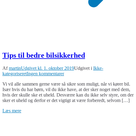
Tips til bedre bilsikkerhed
Af
martin
Udgivet kl.
1. oktober 2019
Udgivet i
Ikke-
til
kategoriseret
Ingen kommentarer
Tips
Vi vil alle sammen gerne være så sikre som muligt, når vi kører bil.
til
Især hvis du har børn, vil du ikke have, at der sker noget med dem,
bedre
hvis der skulle ske et uheld. Desværre kan du ikke selv styre, om der
bilsikkerhed
sker et uheld og derfor er det vigtigt at være forberedt, selvom […]
Læs mere