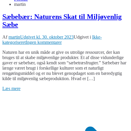
martin
Sæbebær: Naturens Skat til Miljøvenlig
Sæbe
Af
martin
Udgivet kl.
30. oktober 2023
Udgivet i
Ikke-
til
kategoriseret
Ingen kommentarer
Sæbebær:
Naturen har en unik måde at give os utrolige ressourcer, der kan
Naturens
bruges til at skabe miljøvenlige produkter. Et af disse vidunderlige
Skat
gaver er sæbebær, også kendt som “sæbetræsfrugter.” Sæbebær har
til
længe været brugt i forskellige kulturer som et naturligt
Miljøvenlig
rengøringsmiddel og er nu blevet genopdaget som en bæredygtig
Sæbe
kilde til miljøvenlig sæbeproduktion. Hvad er […]
Læs mere