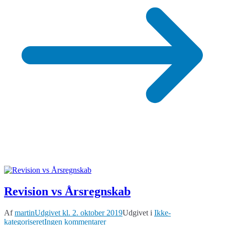
Revision vs Årsregnskab
Af
martin
Udgivet kl.
2. oktober 2019
Udgivet i
Ikke-
til
kategoriseret
Ingen kommentarer