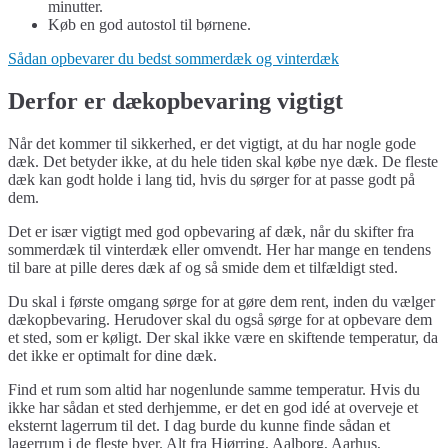
minutter.
Køb en god autostol til børnene.
Sådan opbevarer du bedst sommerdæk og vinterdæk
Derfor er dækopbevaring vigtigt
Når det kommer til sikkerhed, er det vigtigt, at du har nogle gode
dæk. Det betyder ikke, at du hele tiden skal købe nye dæk. De fleste
dæk kan godt holde i lang tid, hvis du sørger for at passe godt på
dem.
Det er især vigtigt med god opbevaring af dæk, når du skifter fra
sommerdæk til vinterdæk eller omvendt. Her har mange en tendens
til bare at pille deres dæk af og så smide dem et tilfældigt sted.
Du skal i første omgang sørge for at gøre dem rent, inden du vælger
dækopbevaring. Herudover skal du også sørge for at opbevare dem
et sted, som er køligt. Der skal ikke være en skiftende temperatur, da
det ikke er optimalt for dine dæk.
Find et rum som altid har nogenlunde samme temperatur. Hvis du
ikke har sådan et sted derhjemme, er det en god idé at overveje et
eksternt lagerrum til det. I dag burde du kunne finde sådan et
lagerrum i de fleste byer. Alt fra Hjørring, Aalborg, Aarhus,