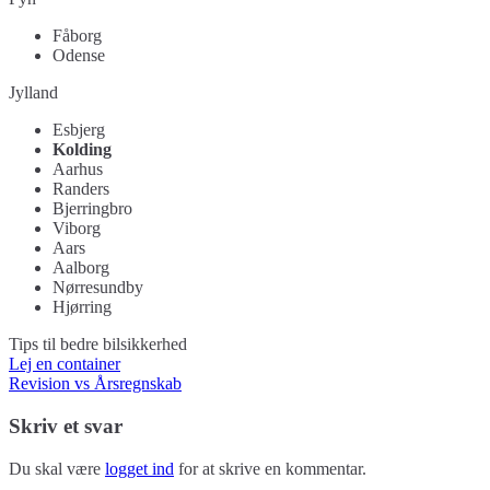
Fåborg
Odense
Jylland
Esbjerg
Kolding
Aarhus
Randers
Bjerringbro
Viborg
Aars
Aalborg
Nørresundby
Hjørring
Tips til bedre bilsikkerhed
Indlægsnavigation
Lej en container
Revision vs Årsregnskab
Skriv et svar
Du skal være
logget ind
for at skrive en kommentar.