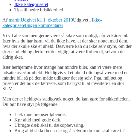
Ikke-kategoriseret
Tips til bedre bilsikkerhed
Af
martin
Udgivet kl.
1. oktober 2019
Udgivet i
Ikke-
til
kategoriseret
Ingen kommentarer
Tips
Vi vil alle sammen gerne være så sikre som muligt, når vi kører bil.
til
Især hvis du har børn, vil du ikke have, at der sker noget med dem,
bedre
hvis der skulle ske et uheld. Desværre kan du ikke selv styre, om der
bilsikkerhed
sker et uheld og derfor er det vigtigt at være forberedt, selvom det
aldrig sker.
Især herhjemme hvor mange har mindre biler, kan vi være mere
udsatte overfor uheld. Heldigvis vil et uheld ofte også være med en
mindre bil, så på den måde udligner det sig selv. Pga. miljøet og
prisen er det nok de færreste, som har lyst til at investere i en stor
SUV.
Men der er heldigvis stadigvæk noget, du kan gøre for sikkerheden.
Du bør have styr på følgende:
Tjek dine bremser løbende.
Kør altid med gode dæk.
Ubrugte dæk skal til dækopbevaring.
Brug altid sikkerhedssele også selvom du kun skal køre i 2