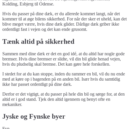
Kolding, Esbjerg til Odense.
Hvis du passer på dine dæk, er du allerede kommet langt, når det
kommer til at øge bilens sikkerhed. For når der sker et uheld, kan det
blive meget værre, hvis dine dæk glider. Dårlige dæk griber ikke
ordentligt fast i vejen og det kan ende grusomt.
Tænk altid på sikkerhed
Sammen med dine dæk er det en god idé, at du altid har nogle gode
bremser. Hvis dine bremser er slidte, vil din bil glide henad vejen,
hvis du pludselig skal bremse. Det kan gøre hele forskellen.
I stedet for at du kan stoppe, inden du rammer en bil, vil du nu ende
med at køre op i bagenden på en anden bil. Især hvis du samtidig
ikke har passet ordentligt på dine dæk.
Derfor er det vigtigt, at du passer på hele din bil og sørge for, at den
altid er i god stand. Tjek den altid igennem og benyt ofte en
mekaniker.
Jyske og Fynske byer
Fyn